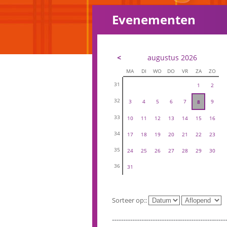
Evenementen
<
augustus 2026
MA
DI
WO
DO
VR
ZA
ZO
31
1
2
32
3
4
5
6
7
9
8
33
10
11
12
13
14
15
16
34
17
18
19
20
21
22
23
35
24
25
26
27
28
29
30
36
31
Sorteer op::