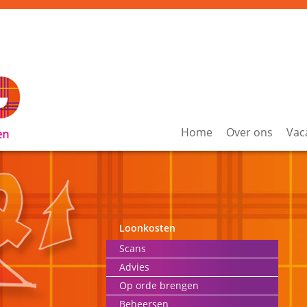
Home
Over ons
Vac
Loonkosten
Scans
Advies
Op orde brengen
Beheersen