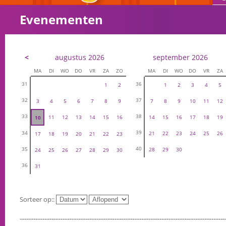
Evenementen
<
augustus 2026
september 2026
MA
DI
WO
DO
VR
ZA
ZO
MA
DI
WO
DO
VR
ZA
31
36
1
2
1
2
3
4
5
32
37
3
4
5
6
7
8
9
7
8
9
10
11
12
33
38
11
12
13
14
15
16
14
15
16
17
18
19
10
39
34
21
22
23
24
25
26
17
18
19
20
21
22
23
40
35
28
29
30
24
25
26
27
28
29
30
36
31
Sorteer op::