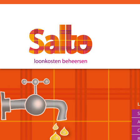
S
A
O
B