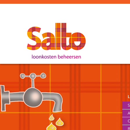
S
A
O
B