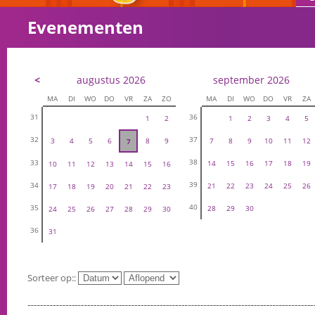
Evenementen
<
augustus 2026
september 2026
MA
DI
WO
DO
VR
ZA
ZO
MA
DI
WO
DO
VR
ZA
31
36
1
2
1
2
3
4
5
32
37
3
4
5
6
8
9
7
8
9
10
11
12
7
38
33
14
15
16
17
18
19
10
11
12
13
14
15
16
39
34
21
22
23
24
25
26
17
18
19
20
21
22
23
40
35
28
29
30
24
25
26
27
28
29
30
36
31
Sorteer op::