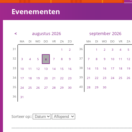
Evenementen
<
augustus 2026
september 2026
MA
DI
WO
DO
VR
ZA
ZO
MA
DI
WO
DO
VR
ZA
31
36
1
2
1
2
3
4
5
32
37
3
4
5
7
8
9
7
8
9
10
11
12
6
38
33
14
15
16
17
18
19
10
11
12
13
14
15
16
39
34
21
22
23
24
25
26
17
18
19
20
21
22
23
40
35
28
29
30
24
25
26
27
28
29
30
36
31
Sorteer op::