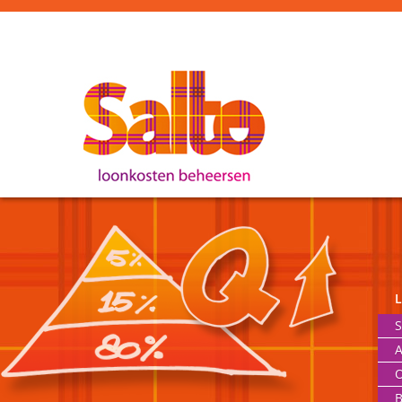
S
A
O
B