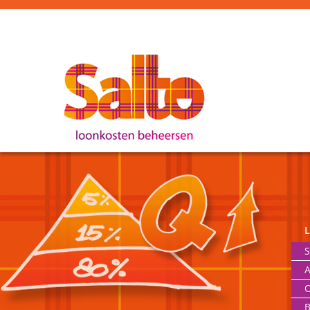
S
A
O
B