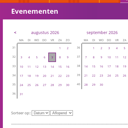
Evenementen
<
augustus 2026
september 2026
MA
DI
WO
DO
VR
ZA
ZO
MA
DI
WO
DO
VR
ZA
31
36
1
2
1
2
3
4
5
32
37
3
4
5
6
8
9
7
8
9
10
11
12
7
38
33
14
15
16
17
18
19
10
11
12
13
14
15
16
39
34
21
22
23
24
25
26
17
18
19
20
21
22
23
40
35
28
29
30
24
25
26
27
28
29
30
36
31
Sorteer op::