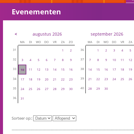
Evenementen
<
augustus 2026
september 2026
MA
DI
WO
DO
VR
ZA
ZO
MA
DI
WO
DO
VR
ZA
31
36
1
2
1
2
3
4
5
32
37
3
4
5
6
7
8
9
7
8
9
10
11
12
33
38
11
12
13
14
15
16
14
15
16
17
18
19
10
39
34
21
22
23
24
25
26
17
18
19
20
21
22
23
40
35
28
29
30
24
25
26
27
28
29
30
36
31
Sorteer op::