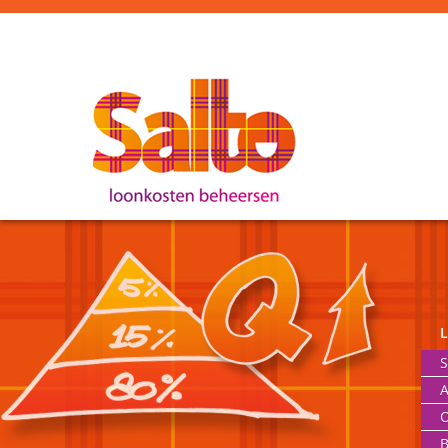
S
A
O
B