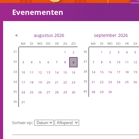
Evenementen
<
augustus 2026
september 2026
MA
DI
WO
DO
VR
ZA
ZO
MA
DI
WO
DO
VR
ZA
31
36
1
2
1
2
3
4
5
32
37
3
4
5
6
7
8
7
8
9
10
11
12
9
38
33
14
15
16
17
18
19
10
11
12
13
14
15
16
39
34
21
22
23
24
25
26
17
18
19
20
21
22
23
40
35
28
29
30
24
25
26
27
28
29
30
36
31
Sorteer op::