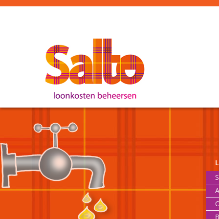
S
A
O
B