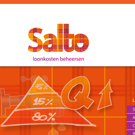
S
A
O
B