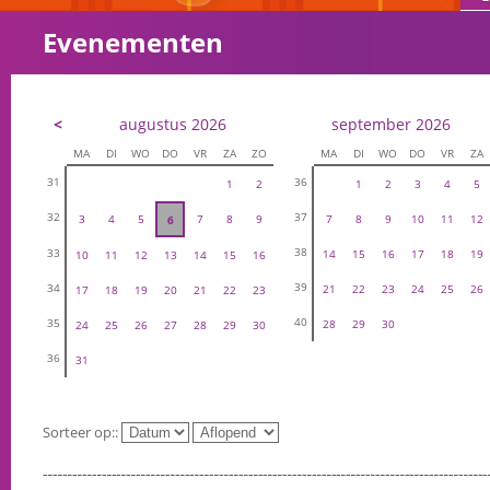
Evenementen
<
augustus 2026
september 2026
MA
DI
WO
DO
VR
ZA
ZO
MA
DI
WO
DO
VR
ZA
31
36
1
2
1
2
3
4
5
32
37
3
4
5
7
8
9
7
8
9
10
11
12
6
38
33
14
15
16
17
18
19
10
11
12
13
14
15
16
39
34
21
22
23
24
25
26
17
18
19
20
21
22
23
40
35
28
29
30
24
25
26
27
28
29
30
36
31
Sorteer op::