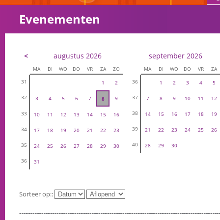
Evenementen
<
augustus 2026
september 2026
MA
DI
WO
DO
VR
ZA
ZO
MA
DI
WO
DO
VR
ZA
31
36
1
2
1
2
3
4
5
32
37
3
4
5
6
7
9
7
8
9
10
11
12
8
38
33
14
15
16
17
18
19
10
11
12
13
14
15
16
39
34
21
22
23
24
25
26
17
18
19
20
21
22
23
40
35
28
29
30
24
25
26
27
28
29
30
36
31
Sorteer op::