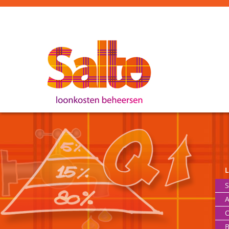
S
A
O
B