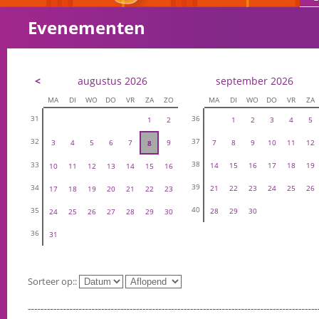
Evenementen
<
augustus 2026
september 2026
MA
DI
WO
DO
VR
ZA
ZO
MA
DI
WO
DO
VR
ZA
31
36
1
2
1
2
3
4
5
32
37
3
4
5
6
7
9
7
8
9
10
11
12
8
38
33
14
15
16
17
18
19
10
11
12
13
14
15
16
39
34
21
22
23
24
25
26
17
18
19
20
21
22
23
40
35
28
29
30
24
25
26
27
28
29
30
36
31
Sorteer op::