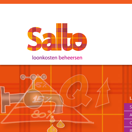
S
A
O
B