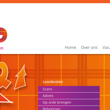
Home
Over ons
Vac
Loonkosten
Scans
Advies
Op orde brengen
Beheersen