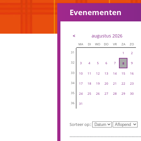
Evenementen
<
augustus 2026
MA
DI
WO
DO
VR
ZA
ZO
31
1
2
32
3
4
5
6
7
9
8
33
10
11
12
13
14
15
16
34
17
18
19
20
21
22
23
35
24
25
26
27
28
29
30
36
31
Sorteer op::