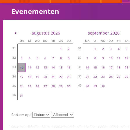
Evenementen
<
augustus 2026
september 2026
MA
DI
WO
DO
VR
ZA
ZO
MA
DI
WO
DO
VR
ZA
31
36
1
2
1
2
3
4
5
32
37
3
4
5
6
7
8
9
7
8
9
10
11
12
33
38
11
12
13
14
15
16
14
15
16
17
18
19
10
39
34
21
22
23
24
25
26
17
18
19
20
21
22
23
40
35
28
29
30
24
25
26
27
28
29
30
36
31
Sorteer op::