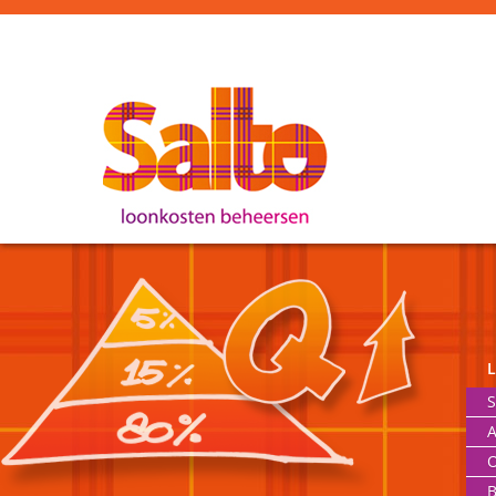
S
A
O
B