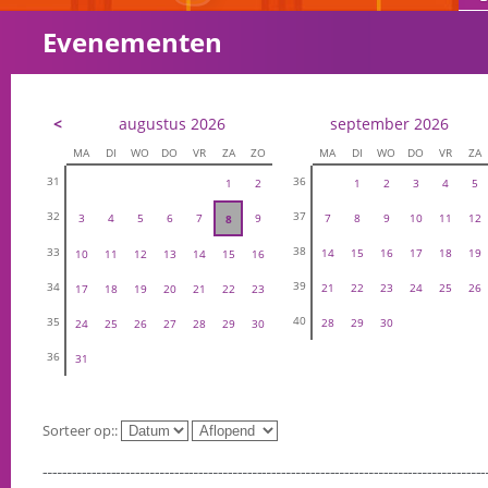
Evenementen
<
augustus 2026
september 2026
MA
DI
WO
DO
VR
ZA
ZO
MA
DI
WO
DO
VR
ZA
31
36
1
2
1
2
3
4
5
32
37
3
4
5
6
7
9
7
8
9
10
11
12
8
38
33
14
15
16
17
18
19
10
11
12
13
14
15
16
39
34
21
22
23
24
25
26
17
18
19
20
21
22
23
40
35
28
29
30
24
25
26
27
28
29
30
36
31
Sorteer op::