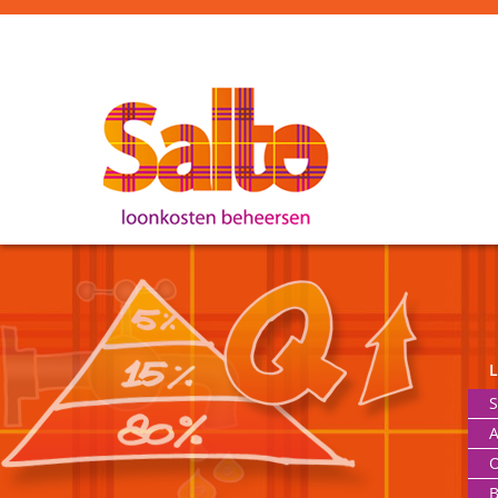
S
A
O
B