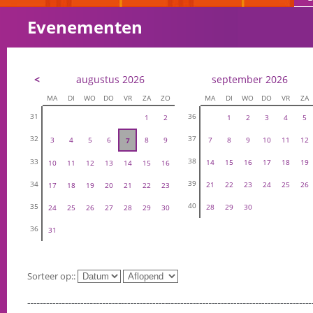
Evenementen
<
augustus 2026
september 2026
MA
DI
WO
DO
VR
ZA
ZO
MA
DI
WO
DO
VR
ZA
31
36
1
2
1
2
3
4
5
32
37
3
4
5
6
8
9
7
8
9
10
11
12
7
38
33
14
15
16
17
18
19
10
11
12
13
14
15
16
39
34
21
22
23
24
25
26
17
18
19
20
21
22
23
40
35
28
29
30
24
25
26
27
28
29
30
36
31
Sorteer op::