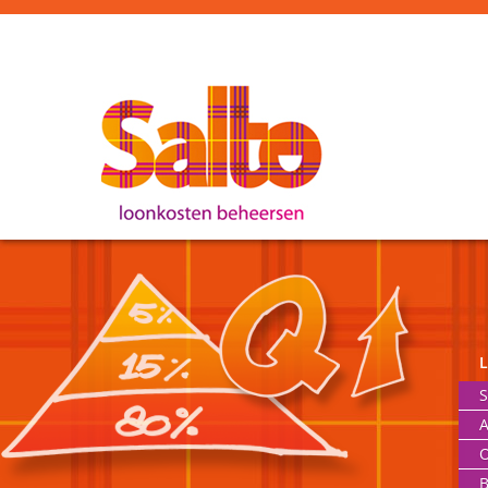
S
A
O
B