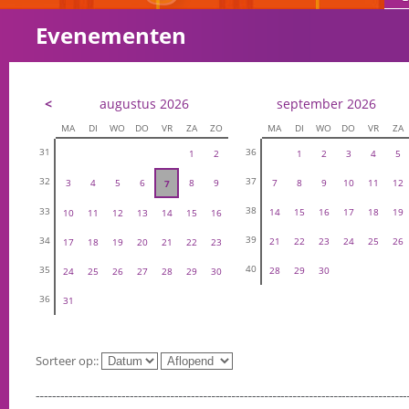
Evenementen
<
augustus 2026
september 2026
MA
DI
WO
DO
VR
ZA
ZO
MA
DI
WO
DO
VR
ZA
31
36
1
2
1
2
3
4
5
32
37
3
4
5
6
8
9
7
8
9
10
11
12
7
38
33
14
15
16
17
18
19
10
11
12
13
14
15
16
39
34
21
22
23
24
25
26
17
18
19
20
21
22
23
40
35
28
29
30
24
25
26
27
28
29
30
36
31
Sorteer op::