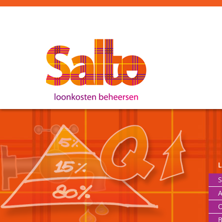
S
A
O
B