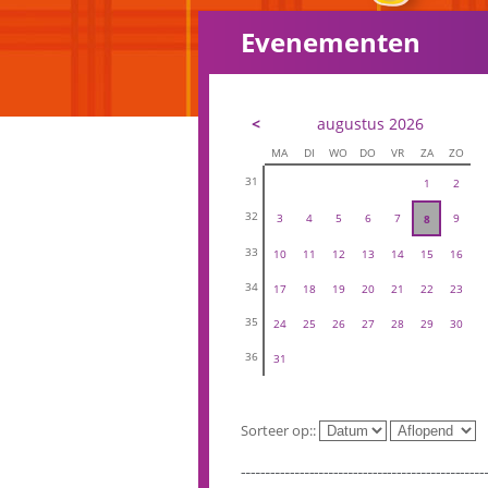
Evenementen
<
augustus 2026
MA
DI
WO
DO
VR
ZA
ZO
31
1
2
32
3
4
5
6
7
9
8
33
10
11
12
13
14
15
16
34
17
18
19
20
21
22
23
35
24
25
26
27
28
29
30
36
31
Sorteer op::