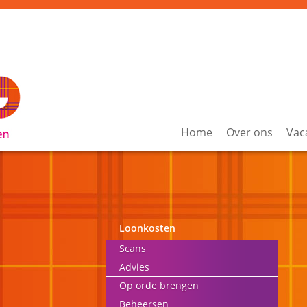
Home
Over ons
Vac
Loonkosten
Scans
Advies
Op orde brengen
Beheersen