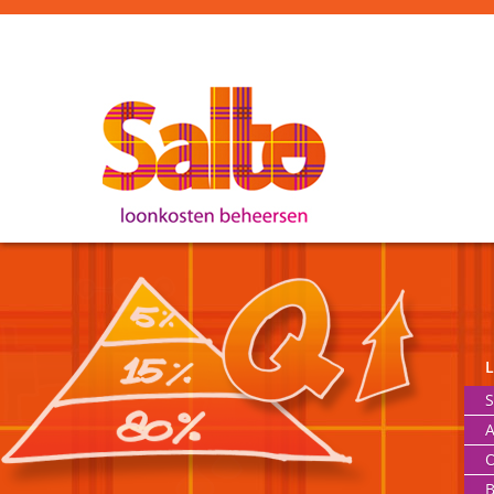
S
A
O
B