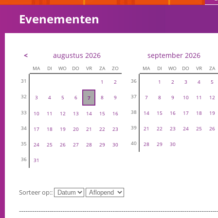
Evenementen
<
augustus 2026
september 2026
MA
DI
WO
DO
VR
ZA
ZO
MA
DI
WO
DO
VR
ZA
31
36
1
2
1
2
3
4
5
32
37
3
4
5
6
8
9
7
8
9
10
11
12
7
38
33
14
15
16
17
18
19
10
11
12
13
14
15
16
39
34
21
22
23
24
25
26
17
18
19
20
21
22
23
40
35
28
29
30
24
25
26
27
28
29
30
36
31
Sorteer op::