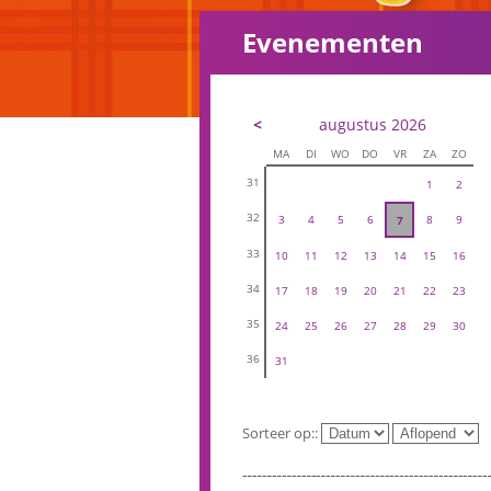
Evenementen
<
augustus 2026
MA
DI
WO
DO
VR
ZA
ZO
31
1
2
32
3
4
5
6
8
9
7
33
10
11
12
13
14
15
16
34
17
18
19
20
21
22
23
35
24
25
26
27
28
29
30
36
31
Sorteer op::