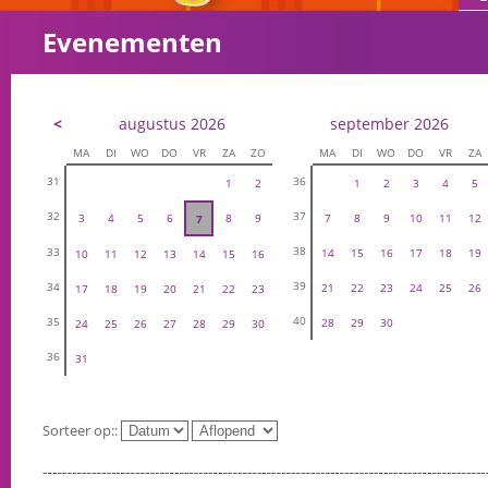
Evenementen
<
augustus 2026
september 2026
MA
DI
WO
DO
VR
ZA
ZO
MA
DI
WO
DO
VR
ZA
31
36
1
2
1
2
3
4
5
32
37
3
4
5
6
8
9
7
8
9
10
11
12
7
38
33
14
15
16
17
18
19
10
11
12
13
14
15
16
39
34
21
22
23
24
25
26
17
18
19
20
21
22
23
40
35
28
29
30
24
25
26
27
28
29
30
36
31
Sorteer op::