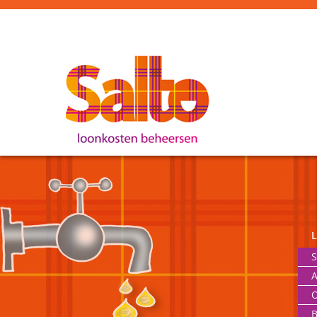
S
A
O
B