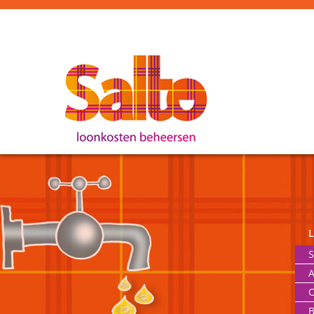
S
A
O
B