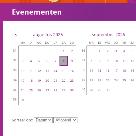
Evenementen
<
augustus 2026
september 2026
MA
DI
WO
DO
VR
ZA
ZO
MA
DI
WO
DO
VR
ZA
31
36
1
2
1
2
3
4
5
32
37
3
4
5
6
7
9
7
8
9
10
11
12
8
38
33
14
15
16
17
18
19
10
11
12
13
14
15
16
39
34
21
22
23
24
25
26
17
18
19
20
21
22
23
40
35
28
29
30
24
25
26
27
28
29
30
36
31
Sorteer op::