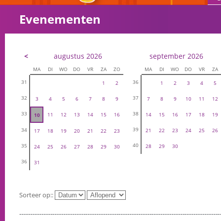
Evenementen
<
augustus 2026
september 2026
MA
DI
WO
DO
VR
ZA
ZO
MA
DI
WO
DO
VR
ZA
31
36
1
2
1
2
3
4
5
32
37
3
4
5
6
7
8
9
7
8
9
10
11
12
33
38
11
12
13
14
15
16
14
15
16
17
18
19
10
39
34
21
22
23
24
25
26
17
18
19
20
21
22
23
40
35
28
29
30
24
25
26
27
28
29
30
36
31
Sorteer op::