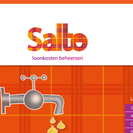
S
A
O
B