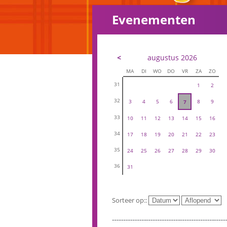
Evenementen
<
augustus 2026
MA
DI
WO
DO
VR
ZA
ZO
31
1
2
32
3
4
5
6
8
9
7
33
10
11
12
13
14
15
16
34
17
18
19
20
21
22
23
35
24
25
26
27
28
29
30
36
31
Sorteer op::