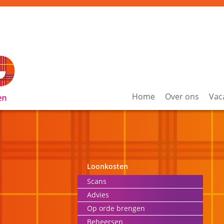
Home
Over ons
Vac
Loonkosten
Scans
Advies
Op orde brengen
Beheersen