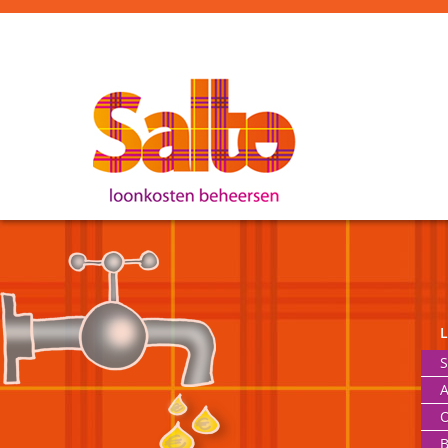
S
A
O
B