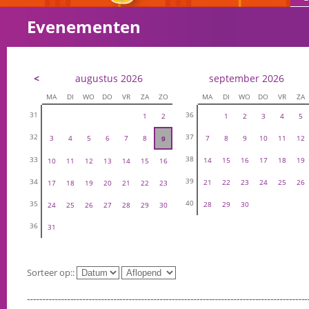
Evenementen
<
augustus 2026
september 2026
MA
DI
WO
DO
VR
ZA
ZO
MA
DI
WO
DO
VR
ZA
31
36
1
2
1
2
3
4
5
32
37
3
4
5
6
7
8
7
8
9
10
11
12
9
38
33
14
15
16
17
18
19
10
11
12
13
14
15
16
39
34
21
22
23
24
25
26
17
18
19
20
21
22
23
40
35
28
29
30
24
25
26
27
28
29
30
36
31
Sorteer op::