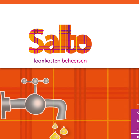
S
A
O
B