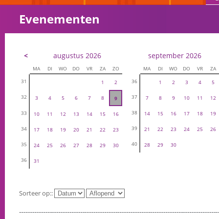
Evenementen
<
augustus 2026
september 2026
MA
DI
WO
DO
VR
ZA
ZO
MA
DI
WO
DO
VR
ZA
31
36
1
2
1
2
3
4
5
32
37
3
4
5
6
7
8
7
8
9
10
11
12
9
38
33
14
15
16
17
18
19
10
11
12
13
14
15
16
39
34
21
22
23
24
25
26
17
18
19
20
21
22
23
40
35
28
29
30
24
25
26
27
28
29
30
36
31
Sorteer op::