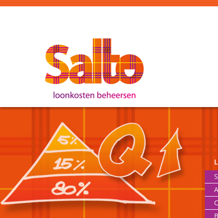
S
A
O
B