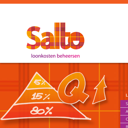
S
A
O
B