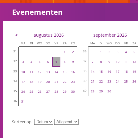
Evenementen
<
augustus 2026
september 2026
MA
DI
WO
DO
VR
ZA
ZO
MA
DI
WO
DO
VR
ZA
31
36
1
2
1
2
3
4
5
32
37
3
4
5
6
8
9
7
8
9
10
11
12
7
38
33
14
15
16
17
18
19
10
11
12
13
14
15
16
39
34
21
22
23
24
25
26
17
18
19
20
21
22
23
40
35
28
29
30
24
25
26
27
28
29
30
36
31
Sorteer op::