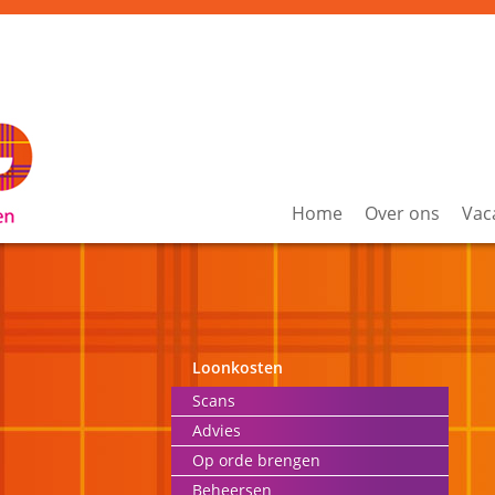
Home
Over ons
Vac
Loonkosten
Scans
Advies
Op orde brengen
Beheersen