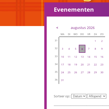
Evenementen
<
augustus 2026
MA
DI
WO
DO
VR
ZA
ZO
31
1
2
32
3
4
5
7
8
9
6
33
10
11
12
13
14
15
16
34
17
18
19
20
21
22
23
35
24
25
26
27
28
29
30
36
31
Sorteer op::