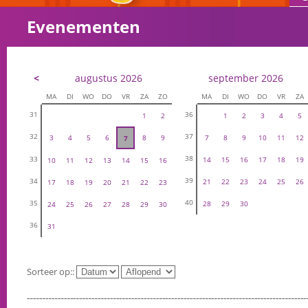
Evenementen
<
augustus 2026
september 2026
MA
DI
WO
DO
VR
ZA
ZO
MA
DI
WO
DO
VR
ZA
31
36
1
2
1
2
3
4
5
32
37
3
4
5
6
8
9
7
8
9
10
11
12
7
38
33
14
15
16
17
18
19
10
11
12
13
14
15
16
39
34
21
22
23
24
25
26
17
18
19
20
21
22
23
40
35
28
29
30
24
25
26
27
28
29
30
36
31
Sorteer op::