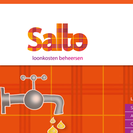
S
A
O
B