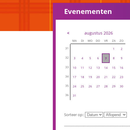
Evenementen
<
augustus 2026
MA
DI
WO
DO
VR
ZA
ZO
31
1
2
32
3
4
5
6
8
9
7
33
10
11
12
13
14
15
16
34
17
18
19
20
21
22
23
35
24
25
26
27
28
29
30
36
31
Sorteer op::