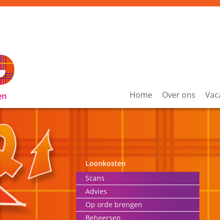
Home
Over ons
Vac
Loonkosten
Scans
Advies
Op orde brengen
Beheersen