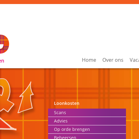
Home
Over ons
Vac
Loonkosten
Scans
Advies
Op orde brengen
Beheersen