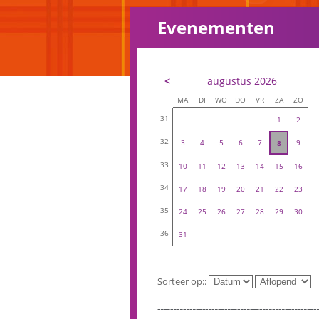
Evenementen
<
augustus 2026
MA
DI
WO
DO
VR
ZA
ZO
31
1
2
32
3
4
5
6
7
9
8
33
10
11
12
13
14
15
16
34
17
18
19
20
21
22
23
35
24
25
26
27
28
29
30
36
31
Sorteer op::