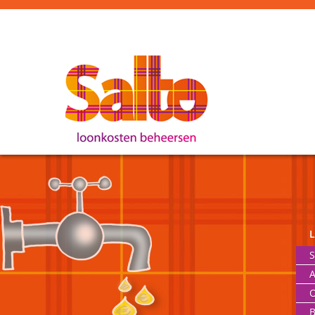
S
A
O
B