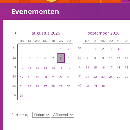
Evenementen
<
augustus 2026
september 2026
MA
DI
WO
DO
VR
ZA
ZO
MA
DI
WO
DO
VR
ZA
31
36
1
2
1
2
3
4
5
32
37
3
4
5
6
7
9
7
8
9
10
11
12
8
38
33
14
15
16
17
18
19
10
11
12
13
14
15
16
39
34
21
22
23
24
25
26
17
18
19
20
21
22
23
40
35
28
29
30
24
25
26
27
28
29
30
36
31
Sorteer op::