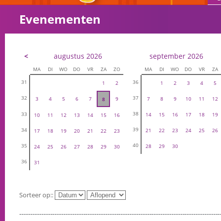
Evenementen
<
augustus 2026
september 2026
MA
DI
WO
DO
VR
ZA
ZO
MA
DI
WO
DO
VR
ZA
31
36
1
2
1
2
3
4
5
32
37
3
4
5
6
7
9
7
8
9
10
11
12
8
38
33
14
15
16
17
18
19
10
11
12
13
14
15
16
39
34
21
22
23
24
25
26
17
18
19
20
21
22
23
40
35
28
29
30
24
25
26
27
28
29
30
36
31
Sorteer op::