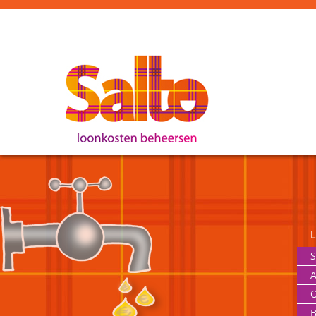
S
A
O
B