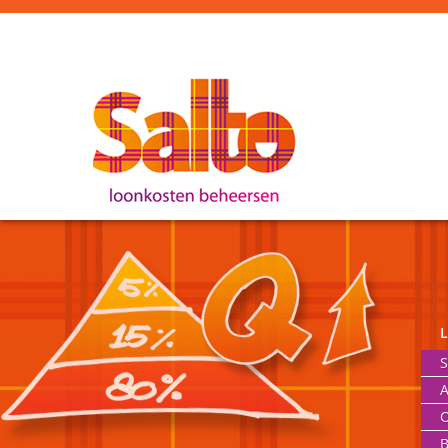
S
A
O
B