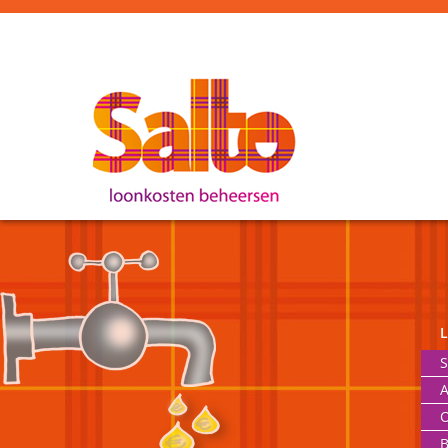
S
A
O
B