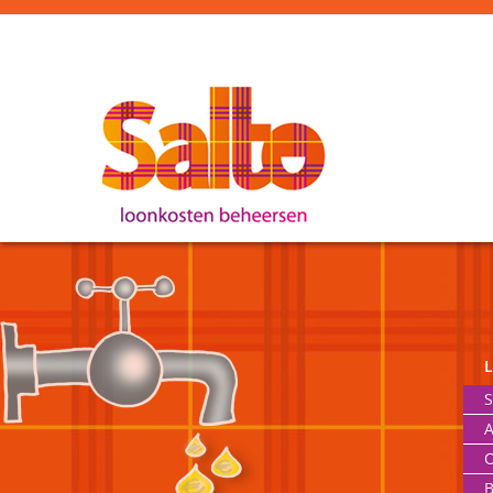
S
A
O
B