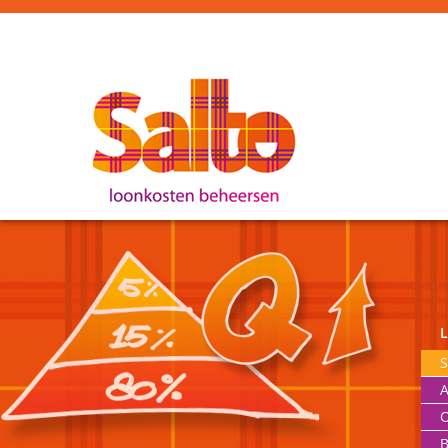
S
A
O
B