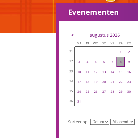
Evenementen
<
augustus 2026
MA
DI
WO
DO
VR
ZA
ZO
31
1
2
32
3
4
5
6
7
9
8
33
10
11
12
13
14
15
16
34
17
18
19
20
21
22
23
35
24
25
26
27
28
29
30
36
31
Sorteer op::