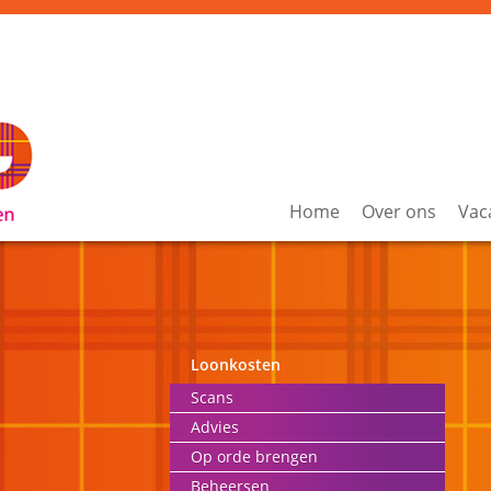
Home
Over ons
Vac
Loonkosten
Scans
Advies
Op orde brengen
Beheersen