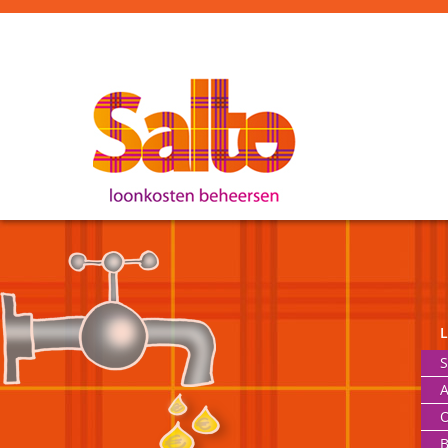
S
A
O
B