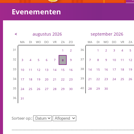
Evenementen
<
augustus 2026
september 2026
MA
DI
WO
DO
VR
ZA
ZO
MA
DI
WO
DO
VR
ZA
31
36
1
2
1
2
3
4
5
32
37
3
4
5
6
7
9
7
8
9
10
11
12
8
38
33
14
15
16
17
18
19
10
11
12
13
14
15
16
39
34
21
22
23
24
25
26
17
18
19
20
21
22
23
40
35
28
29
30
24
25
26
27
28
29
30
36
31
Sorteer op::